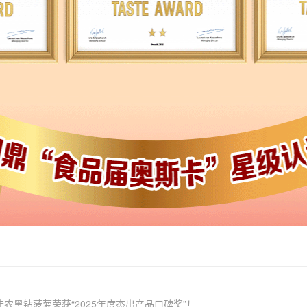
 佳农黑钻菠萝荣获“2025年度杰出产品口碑奖”！