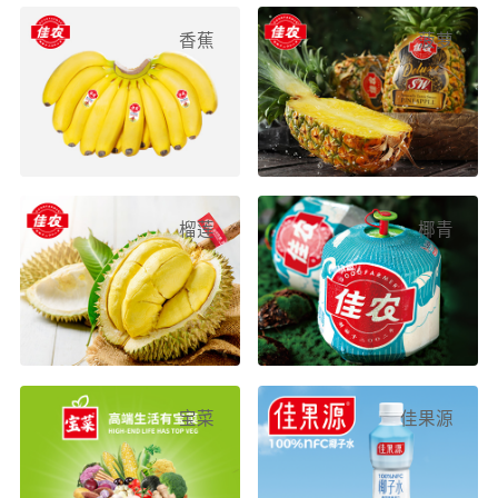
香蕉
菠萝
榴莲
椰青
宝菜
佳果源